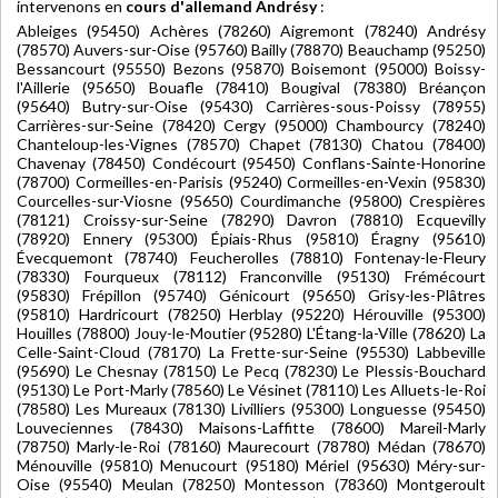
intervenons en
cours d'allemand Andrésy
:
Ableiges (95450) Achères (78260) Aigremont (78240) Andrésy
(78570) Auvers-sur-Oise (95760) Bailly (78870) Beauchamp (95250)
Bessancourt (95550) Bezons (95870) Boisemont (95000) Boissy-
l'Aillerie (95650) Bouafle (78410) Bougival (78380) Bréançon
(95640) Butry-sur-Oise (95430) Carrières-sous-Poissy (78955)
Carrières-sur-Seine (78420) Cergy (95000) Chambourcy (78240)
Chanteloup-les-Vignes (78570) Chapet (78130) Chatou (78400)
Chavenay (78450) Condécourt (95450) Conflans-Sainte-Honorine
(78700) Cormeilles-en-Parisis (95240) Cormeilles-en-Vexin (95830)
Courcelles-sur-Viosne (95650) Courdimanche (95800) Crespières
(78121) Croissy-sur-Seine (78290) Davron (78810) Ecquevilly
(78920) Ennery (95300) Épiais-Rhus (95810) Éragny (95610)
Évecquemont (78740) Feucherolles (78810) Fontenay-le-Fleury
(78330) Fourqueux (78112) Franconville (95130) Frémécourt
(95830) Frépillon (95740) Génicourt (95650) Grisy-les-Plâtres
(95810) Hardricourt (78250) Herblay (95220) Hérouville (95300)
Houilles (78800) Jouy-le-Moutier (95280) L'Étang-la-Ville (78620) La
Celle-Saint-Cloud (78170) La Frette-sur-Seine (95530) Labbeville
(95690) Le Chesnay (78150) Le Pecq (78230) Le Plessis-Bouchard
(95130) Le Port-Marly (78560) Le Vésinet (78110) Les Alluets-le-Roi
(78580) Les Mureaux (78130) Livilliers (95300) Longuesse (95450)
Louveciennes (78430) Maisons-Laffitte (78600) Mareil-Marly
(78750) Marly-le-Roi (78160) Maurecourt (78780) Médan (78670)
Ménouville (95810) Menucourt (95180) Mériel (95630) Méry-sur-
Oise (95540) Meulan (78250) Montesson (78360) Montgeroult