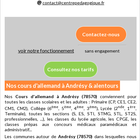
contact@centrepedagogique.fr
Contactez-nous
voir notre fonctionnement
sans engagement
Consultez nos tarifs
Nos cours d'allemand à Andrésy & alentours
Nos
Cours d'allemand à Andrésy (78570)
conviennent pour
toutes les classes scolaires et les adultes : Primaire (CP, CE1, CE2,
ème
ème
ème
ème
nde
ère
CM1, CM2), Collège (6
, 5
, 4
, 3
), Lycée (2
, 1
,
Terminale), toutes les sections (S, ES, STI, STMG, STL, ST2S,
professionnelles, ...), les classes du lycée agricole, les CPGE, les
classes prépas aux concours médicaux paramédicaux et
administratif...
Les communes autour de
Andrésy (78570)
dans lesquelles nous