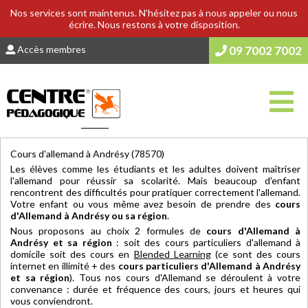
Nos services sont maintenus. N'hésitez pas à nous appeler ou nous
écrire. Nous restons à votre disposition.
Accès membres
09 7002 7002
Vous êtes ici :
Accueil
>
COURS & SOUTIEN SCOLAIRE
Cours d'allemand à Andrésy (78570)
Les élèves comme les étudiants et les adultes doivent maîtriser
l'allemand pour réussir sa scolarité. Mais beaucoup d'enfant
rencontrent des difficultés pour pratiquer correctement l'allemand.
Votre enfant ou vous même avez besoin de prendre des
cours
d'Allemand à Andrésy ou sa région
.
Nous proposons au choix 2 formules de
cours d'Allemand à
Andrésy et sa région
: soit des cours particuliers d'allemand à
domicile soit des cours en
Blended Learning
(ce sont des cours
internet en illimité + des
cours particuliers d'Allemand à Andrésy
et sa région
). Tous nos cours d'Allemand se déroulent à votre
convenance : durée et fréquence des cours, jours et heures qui
vous conviendront.