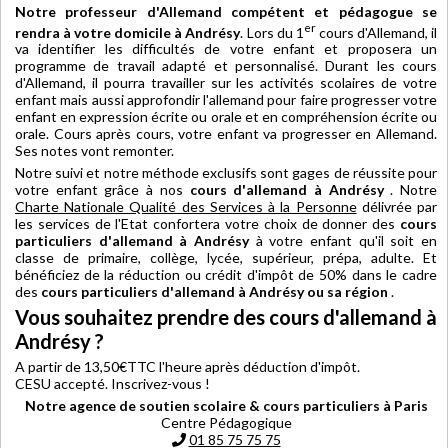
Notre professeur d'Allemand compétent et pédagogue se
er
rendra à votre domicile à Andrésy
. Lors du 1
cours d'Allemand, il
va identifier les difficultés de votre enfant et proposera un
programme de travail adapté et personnalisé. Durant les cours
d'Allemand, il pourra travailler sur les activités scolaires de votre
enfant mais aussi approfondir l'allemand pour faire progresser votre
enfant en expression écrite ou orale et en compréhension écrite ou
orale. Cours après cours, votre enfant va progresser en Allemand.
Ses notes vont remonter.
Notre suivi et notre méthode exclusifs sont gages de réussite pour
votre enfant grâce à nos
cours d'allemand à Andrésy
. Notre
Charte Nationale Qualité des Services à la Personne
délivrée par
les services de l'Etat confortera votre choix de donner des
cours
particuliers d'allemand à Andrésy
à votre enfant qu'il soit en
classe de primaire, collège, lycée, supérieur, prépa, adulte. Et
bénéficiez de la réduction ou crédit d'impôt de 50% dans le cadre
des
cours particuliers d'allemand à Andrésy ou sa région
.
Vous souhaitez prendre des cours d'allemand à
Andrésy ?
A partir de 13,50€TTC l'heure après déduction d'impôt.
CESU accepté. Inscrivez-vous !
Notre agence de soutien scolaire & cours particuliers à Paris
Centre Pédagogique
01 85 75 75 75