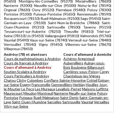
(95650) Montigny-lès-Cormeilles (95370) Morainvilliers (78630)
Nanterre (92000) Neuville-sur-Oise (95000) Noisy-le-Roi (78590)
Orgeval (78630) Osny (95520) Pierrelaye (95480) Poissy (78300)
Pontoise (95300) Puiseux-Pontoise (95650) Rennemoulin (78590)
Rocquencourt (78150) Rueil-Malmaison (92500) Sagy (95450) Saint-
Germain-en-Laye (78100) Saint-Nom-la-Bretêche (78860) Saint-
Ouen-l'Aumône (95310) Sartrouville (78500) Taverny (95150)
Tessancourt-sur-Aubette (78250) Theuville (95810) Triel-sur-
Seine (78510) Us (95450) Vallangoujard (95810) Valmondois (95760)
Vauréal (95490) Vaux-sur-Seine (78740) Verneuil-sur-Seine (78480)
Vernouillet (78540) Vigny (95450) Villennes-sur-Seine (78670)
Villepreux (78450)
Andrésy (78) et alentours
Cours d'allemand à domicile
Cours de mathématiques à Andrésy
Achères
Argenteuil
Cours de français à Andrésy
Aubervilliers
Aulnay-sous-
Cours d'allemand à Andrésy
Bois
Boulogne-Billancourt
Soutien Scolaire à Andrésy
Carrières-sous-Poissy
Cergy
Cours Particuliers à Andrésy
Chanteloup-les-Vignes
Chatou
Clichy
Colombes
Conflans-Sainte-Honorine
Créteil
Épinay-
sur-Seine
Éragny
Franconville
Gennevilliers
Herblay
Houilles
Jouy-
le-Moutier
Le Pecq
Les Mureaux
Levallois-Perret
Maisons-Laffitte
Maurecourt
Meudon
Montreuil
Nanterre
Neuilly-sur-Seine
Poissy
Pontoise
Puteaux
Rueil-Malmaison
Saint-Denis
Saint-Germain-en-
Laye
Saint-Ouen-l'Aumône
Sarcelles
Sartrouville
Vauréal
Versailles
Vitry-sur-Seine