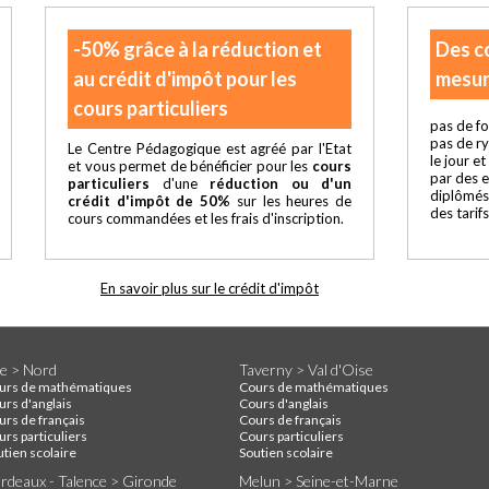
-50% grâce à la réduction et
Des c
au crédit d'impôt pour les
mesur
cours particuliers
pas de fo
pas de r
Le Centre Pédagogique est agréé par l'Etat
le jour e
et vous permet de bénéficier pour les
cours
par des 
particuliers
d'une
réduction ou d'un
diplômés
crédit d'impôt de 50%
sur les heures de
des tarif
cours commandées et les frais d'inscription.
En savoir plus sur le crédit d'impôt
lle > Nord
Taverny > Val d'Oise
urs de mathématiques
Cours de mathématiques
urs d'anglais
Cours d'anglais
urs de français
Cours de français
rs particuliers
Cours particuliers
utien scolaire
Soutien scolaire
rdeaux - Talence > Gironde
Melun > Seine-et-Marne