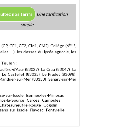
ultez nos tarifs
Une tarification
simple
ème
e (CP, CE1, CE2, CM1, CM2), Collège (6
,
es, ...), les classes du lycée agricole, les
 Toulon
:
dière-d'Azur (83027) La Crau (83047) La
 Le Castellet (83035) Le Pradet (83098)
-Mandrier-sur-Mer (83153) Sanary-sur-Mer
se-sur-Issole
Bormes-les-Mimosas
ps-la-Source
Carcès
Carnoules
Châteauneuf-le-Rouge
Cogolin
ssans-sur-Issole
Flayosc
Fontvieille