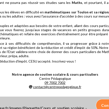
nt ne pourra pas réussir ses études sans les
Maths
, et pourtant, il
s les élèves en difficulté en
mathématiques sur Toulon et sa région
s ou les adultes : vous avez l'assurance d'accéder à des cours sur mesur
ples et adaptées aux besoins de votre enfant, allant des cours particu
que vous fixerez, jusqu'aux stages de vacances en petits groupes dura
thématiques et refaire des exercices d'entraînement pour être préparé
rieure.
ace à ses difficultés de compréhension, il va progresser grâce à no
 et sa région bénéficient de la réduction et crédit d'impôt de 50%. Notr
s de l'Etat validera votre choix de donner des cours particuliers de Mat
rieur, prépa, adulte.
 déduction d'impôt. CESU accepté. Inscrivez-vous !
Notre agence de soutien scolaire & cours particuliers
Centre Pédagogique
09 7002 7002
contact@centrepedagogique.fr
Con
e.fr/images/Plaquette/Cours_et_soutien_scolaire_-