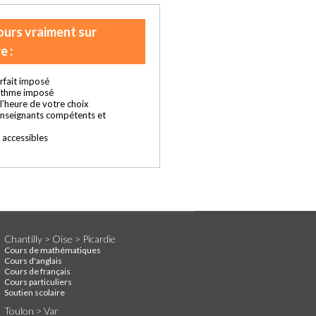
ours vraiment sur
e :
rfait imposé
ythme imposé
t l'heure de votre choix
enseignants compétents et
s accessibles
Chantilly > Oise > Picardie
Cours de mathématiques
Cours d'anglais
Cours de français
Cours particuliers
Soutien scolaire
Toulon > Var