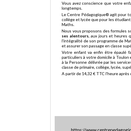
Vous avez conscience que votre enfa
longtemps.
Le Centre Pédagogique® agit pour tou
collège et lycée que pour les étudiant
Maths.
Nous vous proposons des formules sou
ses alentours
, aux jours et heures 
l'intégralité de son programme de Ma
et assurer son passage en classe supé
Votre enfant va enfin être épaulé f
particuliers à votre domicile à Toulon
à la Personne délivrée par les service
classe de primaire, collège, lycée, supé
A partir de 14,32 € TTC l'heure après
https://www.centrepedagogiqu