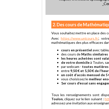
_Ce
2. Des cours de Mathématiq
Vous souhaitez mettre en place des c
Avec
https://www.unicours.fr/
, votr
mathématiques des plus efficaces dans
cours en présentiel
avec table
des cours de
Maths similaires 
les heures achetées sont vala
de votre domicile
à Toulon, s
par webcam -
toutes matières
entre
9,50 € et 5,50 € de l'heu
un coût d’accès mensuel de 5 
vous choisissez le
meilleur ens
1er cours d’essai sans engag
Tous les renseignements sont dispo
Toulon
, cliquez sur le lien suivant :
ht
adressez une invitation aux enseignant