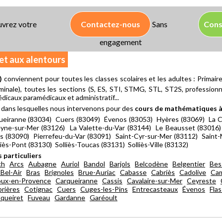
vrez votre
Contactez-nous
Sans
Cons
engagement
 et aux alentours
)
conviennent pour toutes les classes scolaires et les adultes : Primair
minale), toutes les sections (S, ES, STI, STMG, STL, ST2S, professionnell
icaux paramédicaux et administratif...
dans lesquelles nous intervenons pour des
cours de mathématiques à
ueiranne (83034) Cuers (83049) Évenos (83053) Hyères (83069) La Ca
yne-sur-Mer (83126) La Valette-du-Var (83144) Le Beausset (83016)
s (83090) Pierrefeu-du-Var (83091) Saint-Cyr-sur-Mer (83112) Saint
iès-Pont (83130) Solliès-Toucas (83131) Solliès-Ville (83132)
 particuliers
ch
Arcs
Aubagne
Auriol
Bandol
Barjols
Belcodène
Belgentier
Bes
Bel-Air
Bras
Brignoles
Brue-Auriac
Cabasse
Cabriès
Cadolive
Cam
oux-en-Provence
Carqueiranne
Cassis
Cavalaire-sur-Mer
Ceyreste
brières
Cotignac
Cuers
Cuges-les-Pins
Entrecasteaux
Évenos
Fla
lqueiret
Fuveau
Gardanne
Garéoult