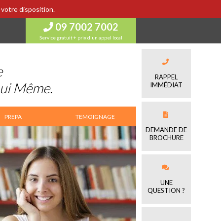
votre disposition.
09 7002 7002
Service gratuit + prix d'un appel local
e
RAPPEL
Lui Même.
IMMÉDIAT
PREPA
TEMOIGNAGE
DEMANDE DE
BROCHURE
UNE
QUESTION ?