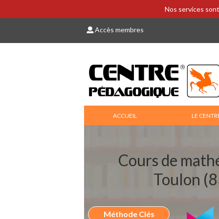
Nos services sont
Accès membres
ACCUEIL
LE CENTR
Cours de math
Toulon (
Méthode Clés