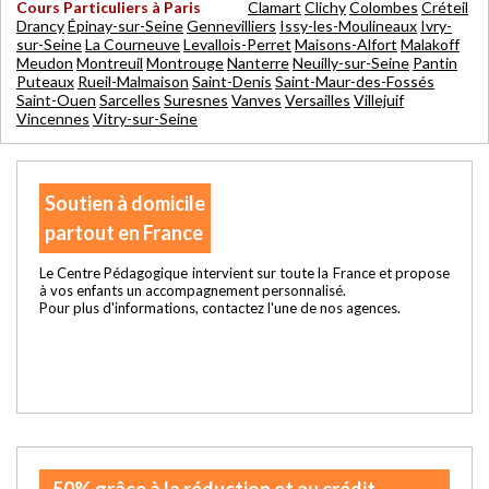
Cours Particuliers à Paris
Clamart
Clichy
Colombes
Créteil
Drancy
Épinay-sur-Seine
Gennevilliers
Issy-les-Moulineaux
Ivry-
sur-Seine
La Courneuve
Levallois-Perret
Maisons-Alfort
Malakoff
Meudon
Montreuil
Montrouge
Nanterre
Neuilly-sur-Seine
Pantin
Puteaux
Rueil-Malmaison
Saint-Denis
Saint-Maur-des-Fossés
Saint-Ouen
Sarcelles
Suresnes
Vanves
Versailles
Villejuif
Vincennes
Vitry-sur-Seine
Soutien à domicile
partout en France
Le Centre Pédagogique intervient sur toute la France et propose
à vos enfants un accompagnement personnalisé.
Pour plus d'informations, contactez l'une de nos agences.
-50% grâce à la réduction et au crédit