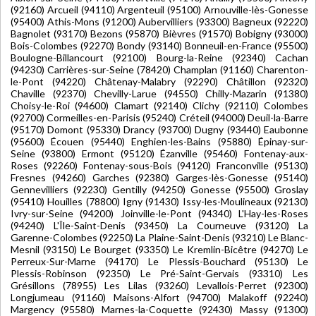
(92160) Arcueil (94110) Argenteuil (95100) Arnouville-lès-Gonesse
(95400) Athis-Mons (91200) Aubervilliers (93300) Bagneux (92220)
Bagnolet (93170) Bezons (95870) Bièvres (91570) Bobigny (93000)
Bois-Colombes (92270) Bondy (93140) Bonneuil-en-France (95500)
Boulogne-Billancourt (92100) Bourg-la-Reine (92340) Cachan
(94230) Carrières-sur-Seine (78420) Champlan (91160) Charenton-
le-Pont (94220) Châtenay-Malabry (92290) Châtillon (92320)
Chaville (92370) Chevilly-Larue (94550) Chilly-Mazarin (91380)
Choisy-le-Roi (94600) Clamart (92140) Clichy (92110) Colombes
(92700) Cormeilles-en-Parisis (95240) Créteil (94000) Deuil-la-Barre
(95170) Domont (95330) Drancy (93700) Dugny (93440) Eaubonne
(95600) Écouen (95440) Enghien-les-Bains (95880) Épinay-sur-
Seine (93800) Ermont (95120) Ézanville (95460) Fontenay-aux-
Roses (92260) Fontenay-sous-Bois (94120) Franconville (95130)
Fresnes (94260) Garches (92380) Garges-lès-Gonesse (95140)
Gennevilliers (92230) Gentilly (94250) Gonesse (95500) Groslay
(95410) Houilles (78800) Igny (91430) Issy-les-Moulineaux (92130)
Ivry-sur-Seine (94200) Joinville-le-Pont (94340) L'Hay-les-Roses
(94240) L'Île-Saint-Denis (93450) La Courneuve (93120) La
Garenne-Colombes (92250) La Plaine-Saint-Denis (93210) Le Blanc-
Mesnil (93150) Le Bourget (93350) Le Kremlin-Bicêtre (94270) Le
Perreux-Sur-Marne (94170) Le Plessis-Bouchard (95130) Le
Plessis-Robinson (92350) Le Pré-Saint-Gervais (93310) Les
Grésillons (78955) Les Lilas (93260) Levallois-Perret (92300)
Longjumeau (91160) Maisons-Alfort (94700) Malakoff (92240)
Margency (95580) Marnes-la-Coquette (92430) Massy (91300)