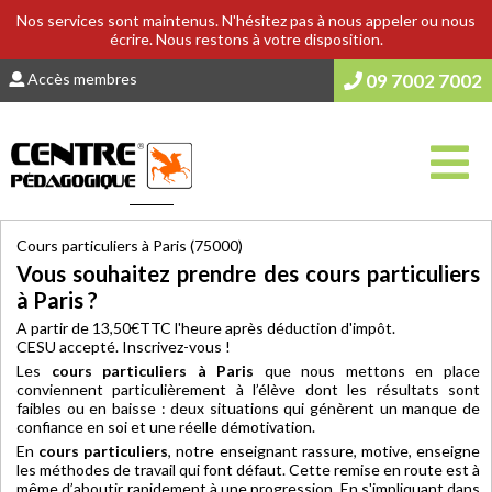
Nos services sont maintenus. N'hésitez pas à nous appeler ou nous
écrire. Nous restons à votre disposition.
Accès membres
09 7002 7002
Vous êtes ici :
Accueil
>
COURS & SOUTIEN SCOLAIRE
Cours particuliers à Paris (75000)
Vous souhaitez prendre des cours particuliers
à Paris ?
A partir de 13,50€TTC l'heure après déduction d'impôt.
CESU accepté. Inscrivez-vous !
Les
cours particuliers à Paris
que nous mettons en place
conviennent particulièrement à l’élève dont les résultats sont
faibles ou en baisse : deux situations qui génèrent un manque de
confiance en soi et une réelle démotivation.
En
cours particuliers
, notre enseignant rassure, motive, enseigne
les méthodes de travail qui font défaut. Cette remise en route est à
même d’aboutir rapidement à une progression. En s'impliquant dans