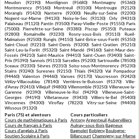
Meudon (92190) Montlignon (95680) Montmagny (95360)
Montmorency (95160) Montreuil (93100) Montrouge (92120)
Morangis (91420) Nanterre (92000) Neuilly-sur-Seine (92200)
Nogent-sur-Marne (94130) Noisy-le-Sec (93130) Orly (94310)
Palaiseau (91120) Pantin (93500) Paray-Vieille-Poste (91550) Paris
(75000) Pierrefitte-sur-Seine (93380) Piscop (95350) Puteaux
(92800) Romainville (93230) Rosny-sous-Bois (93110) Rueil-
Malmaison (92500) Rungis (94150) Saint-Brice-sous-Forêt (95350)
Saint-Cloud (92210) Saint-Denis (93200) Saint-Gratien (95210)
Saint-Leu-la-Forêt (95320) Saint-Mandé (94160) Saint-Maur-des-
Fossés (94210) Saint-Maurice (94410) Saint-Ouen (93400) Saint-
Prix (95390) Sannois (95110) Sarcelles (95200) Sartrouville (78500)
Sceaux (92330) Sèvres (92310) Soisy-sous-Montmorency (95230)
Stains (93240) Suresnes (92150) Thiais (94320) Val Pompadour
(94460) Valenton (94460) Vanves (92170) Vaucresson (92420)
Vélizy-Villacoublay (78140) Verrières-le-Buisson (91370) Ville-
d'Avray (92410) Villejuif (94800) Villemomble (93250) Villeneuve-la-
Garenne (92390) Villeneuve-le-Roi (94290) Villeneuve-Saint-
Georges (94190) Villetaneuse (93430) Villiers-le-Bel (95400)
Vincennes (94300) Viroflay (78220) Vitry-sur-Seine (94400)
Wissous (91320)
Paris (75) et alentours
Cours particuliers
Cours de mathématiques à Paris
Antony
Argenteuil
Aubervilliers
Cours de français à Paris
Aulnay-sous-Bois
Bagneux
Cours d'anglais à Paris
Bagnolet
Bobigny
Boulogne-
Soutien Scolaire à Paris
Billancourt
Champigny-sur-Marne