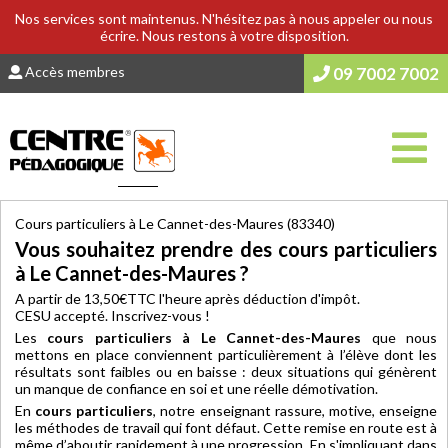
Nos services sont maintenus. N'hésitez pas à nous appeler ou nous
écrire. Nous restons à votre disposition.
Accès membres
09 7002 7002
Vous êtes ici :
Accueil
>
COURS & SOUTIEN SCOLAIRE
Cours particuliers à Le Cannet-des-Maures (83340)
Vous souhaitez prendre des cours particuliers
à Le Cannet-des-Maures ?
A partir de 13,50€TTC l'heure après déduction d'impôt.
CESU accepté. Inscrivez-vous !
Les
cours particuliers à Le Cannet-des-Maures
que nous
mettons en place conviennent particulièrement à l’élève dont les
résultats sont faibles ou en baisse : deux situations qui génèrent
un manque de confiance en soi et une réelle démotivation.
En
cours particuliers
, notre enseignant rassure, motive, enseigne
les méthodes de travail qui font défaut. Cette remise en route est à
même d’aboutir rapidement à une progression. En s'impliquant dans