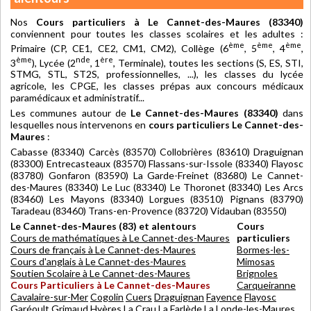
Nos
Cours particuliers à Le Cannet-des-Maures (83340)
conviennent pour toutes les classes scolaires et les adultes :
ème
ème
ème
Primaire (CP, CE1, CE2, CM1, CM2), Collège (6
, 5
, 4
,
ème
nde
ère
3
), Lycée (2
, 1
, Terminale), toutes les sections (S, ES, STI,
STMG, STL, ST2S, professionnelles, ...), les classes du lycée
agricole, les CPGE, les classes prépas aux concours médicaux
paramédicaux et administratif...
Les communes autour de
Le Cannet-des-Maures (83340)
dans
lesquelles nous intervenons en
cours particuliers Le Cannet-des-
Maures
:
Cabasse (83340) Carcès (83570) Collobrières (83610) Draguignan
(83300) Entrecasteaux (83570) Flassans-sur-Issole (83340) Flayosc
(83780) Gonfaron (83590) La Garde-Freinet (83680) Le Cannet-
des-Maures (83340) Le Luc (83340) Le Thoronet (83340) Les Arcs
(83460) Les Mayons (83340) Lorgues (83510) Pignans (83790)
Taradeau (83460) Trans-en-Provence (83720) Vidauban (83550)
Le Cannet-des-Maures (83) et alentours
Cours
Cours de mathématiques à Le Cannet-des-Maures
particuliers
Cours de français à Le Cannet-des-Maures
Bormes-les-
Cours d'anglais à Le Cannet-des-Maures
Mimosas
Soutien Scolaire à Le Cannet-des-Maures
Brignoles
Cours Particuliers à Le Cannet-des-Maures
Carqueiranne
Cavalaire-sur-Mer
Cogolin
Cuers
Draguignan
Fayence
Flayosc
Garéoult
Grimaud
Hyères
La Crau
La Farlède
La Londe-les-Maures