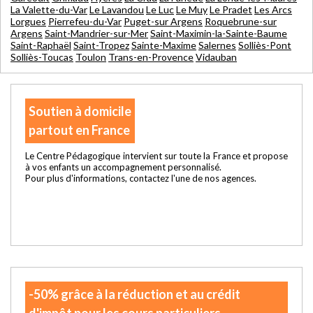
La Valette-du-Var
Le Lavandou
Le Luc
Le Muy
Le Pradet
Les Arcs
Lorgues
Pierrefeu-du-Var
Puget-sur Argens
Roquebrune-sur
Argens
Saint-Mandrier-sur-Mer
Saint-Maximin-la-Sainte-Baume
Saint-Raphaël
Saint-Tropez
Sainte-Maxime
Salernes
Solliès-Pont
Solliès-Toucas
Toulon
Trans-en-Provence
Vidauban
Soutien à domicile
partout en France
Le Centre Pédagogique intervient sur toute la France et propose
à vos enfants un accompagnement personnalisé.
Pour plus d'informations, contactez l'une de nos agences.
-50% grâce à la réduction et au crédit