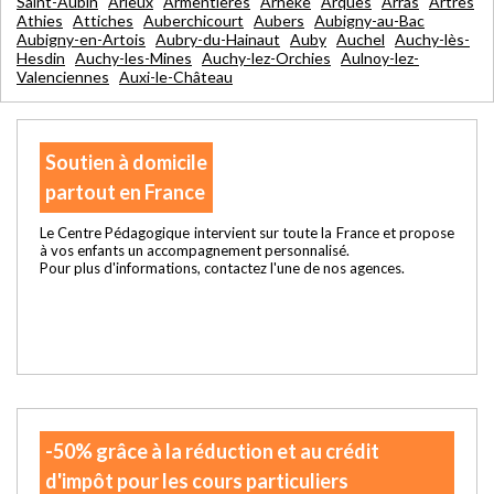
Saint-Aubin
Arleux
Armentières
Arnèke
Arques
Arras
Artres
Athies
Attiches
Auberchicourt
Aubers
Aubigny-au-Bac
Aubigny-en-Artois
Aubry-du-Hainaut
Auby
Auchel
Auchy-lès-
Hesdin
Auchy-les-Mines
Auchy-lez-Orchies
Aulnoy-lez-
Valenciennes
Auxi-le-Château
Soutien à domicile
partout en France
Le Centre Pédagogique intervient sur toute la France et propose
à vos enfants un accompagnement personnalisé.
Pour plus d'informations, contactez l'une de nos agences.
-50% grâce à la réduction et au crédit
d'impôt pour les cours particuliers