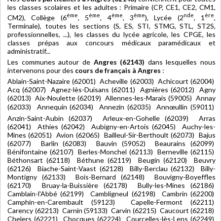
les classes scolaires et les adultes : Primaire (CP, CE1, CE2, CM1,
ème
ème
ème
ème
nde
ère
CM2), Collège (6
, 5
, 4
, 3
), Lycée (2
, 1
,
Terminale), toutes les sections (S, ES, STI, STMG, STL, ST2S,
professionnelles, ...), les classes du lycée agricole, les CPGE, les
classes prépas aux concours médicaux paramédicaux et
administratif...
Les communes autour de
Angres (62143)
dans lesquelles nous
intervenons pour des
cours de français à Angres
:
Ablain-Saint-Nazaire (62001) Acheville (62003) Achicourt (62004)
Acq (62007) Agnez-lès-Duisans (62011) Agnières (62012) Agny
(62013) Aix-Noulette (62019) Allennes-les-Marais (59005) Annay
(62033) Annequin (62034) Annezin (62035) Annœullin (59011)
Anzin-Saint-Aubin (62037) Arleux-en-Gohelle (62039) Arras
(62041) Athies (62042) Aubigny-en-Artois (62045) Auchy-les-
Mines (62051) Avion (62065) Bailleul-Sir-Berthoult (62073) Bajus
(62077) Barlin (62083) Bauvin (59052) Beaurains (62099)
Bénifontaine (62107) Berles-Monchel (62113) Berneville (62115)
Béthonsart (62118) Béthune (62119) Beugin (62120) Beuvry
(62126) Biache-Saint-Vaast (62128) Billy-Berclau (62132) Billy-
Montigny (62133) Bois-Bernard (62148) Bouvigny-Boyeffles
(62170) Bruay-la-Buissière (62178) Bully-les-Mines (62186)
Camblain-l'Abbé (62199) Cambligneul (62198) Cambrin (62200)
Camphin-en-Carembault (59123) Capelle-Fermont (62211)
Carency (62213) Carnin (59133) Carvin (62215) Caucourt (62218)
Chelers (62221) Chocques (62224) Courcelles-lès-Lens (62249)