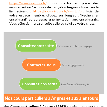
https://www.unicours.fr/
. Pour mettre en place dès
maintenant un 1er cours de français à
Angres
, cliquez sur le
lien suivant :
https://app.unicours.fr/inscription
. Puis de
votre espace membre, cliquez sur l’onglet : ‘Rechercher
enseignant’ et adressez une invitation aux enseignants.
Vous sélectionnerez ensuite celle ou celui de votre choix.
Consultez notre site
Découvrez notre pédagogie
Contactez-nous
Sans engagement
Consultez nos tarifs
Une tarification simple
Nos cours particuliers à Angres et aux alentours
Nos
Cours particuliers à Angres (62143)
conviennent pour toutes