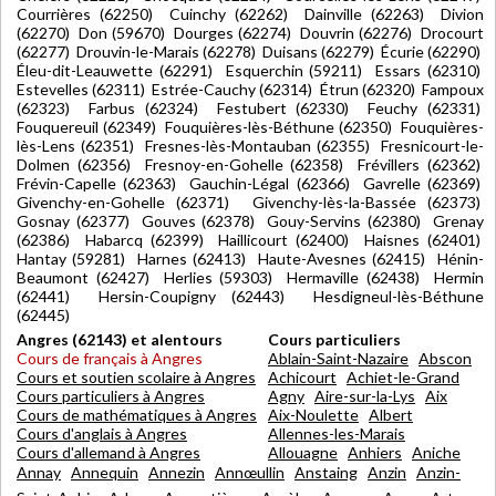
Courrières (62250) Cuinchy (62262) Dainville (62263) Divion
(62270) Don (59670) Dourges (62274) Douvrin (62276) Drocourt
(62277) Drouvin-le-Marais (62278) Duisans (62279) Écurie (62290)
Éleu-dit-Leauwette (62291) Esquerchin (59211) Essars (62310)
Estevelles (62311) Estrée-Cauchy (62314) Étrun (62320) Fampoux
(62323) Farbus (62324) Festubert (62330) Feuchy (62331)
Fouquereuil (62349) Fouquières-lès-Béthune (62350) Fouquières-
lès-Lens (62351) Fresnes-lès-Montauban (62355) Fresnicourt-le-
Dolmen (62356) Fresnoy-en-Gohelle (62358) Frévillers (62362)
Frévin-Capelle (62363) Gauchin-Légal (62366) Gavrelle (62369)
Givenchy-en-Gohelle (62371) Givenchy-lès-la-Bassée (62373)
Gosnay (62377) Gouves (62378) Gouy-Servins (62380) Grenay
(62386) Habarcq (62399) Haillicourt (62400) Haisnes (62401)
Hantay (59281) Harnes (62413) Haute-Avesnes (62415) Hénin-
Beaumont (62427) Herlies (59303) Hermaville (62438) Hermin
(62441) Hersin-Coupigny (62443) Hesdigneul-lès-Béthune
(62445)
Angres (62143) et alentours
Cours particuliers
Cours de français à Angres
Ablain-Saint-Nazaire
Abscon
Cours et soutien scolaire à Angres
Achicourt
Achiet-le-Grand
Cours particuliers à Angres
Agny
Aire-sur-la-Lys
Aix
Cours de mathématiques à Angres
Aix-Noulette
Albert
Cours d'anglais à Angres
Allennes-les-Marais
Cours d'allemand à Angres
Allouagne
Anhiers
Aniche
Annay
Annequin
Annezin
Annœullin
Anstaing
Anzin
Anzin-