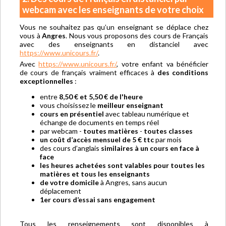
webcam avec les enseignants de votre choix
Vous ne souhaitez pas qu’un enseignant se déplace chez
vous à
Angres
. Nous vous proposons des cours de Français
avec des enseignants en distanciel avec
https://www.unicours.fr/
.
Avec
https://www.unicours.fr/
, votre enfant va bénéficier
de cours de français vraiment efficaces à
des conditions
exceptionnelles
:
entre
8,50 € et 5,50 € de l'heure
vous choisissez le
meilleur enseignant
cours en présentiel
avec tableau numérique et
échange de documents en temps réel
par webcam -
toutes matières
-
toutes classes
un coût d’accès mensuel de 5 € ttc
par mois
des cours d’anglais
similaires à un cours en face à
face
les heures achetées sont valables pour toutes les
matières et tous les enseignants
de votre domicile
à Angres, sans aucun
déplacement
1er cours d’essai sans engagement
Tous les renseignements sont disponibles à