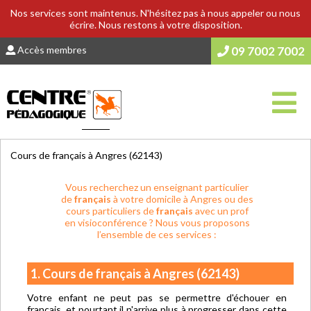
Nos services sont maintenus. N'hésitez pas à nous appeler ou nous
écrire. Nous restons à votre disposition.
Accès membres
09 7002 7002
Vous êtes ici :
Accueil
>
COURS & SOUTIEN SCOLAIRE
Cours de français à Angres (62143)
Vous recherchez un enseignant particulier
de
français
à votre domicile à Angres ou des
cours particuliers de
français
avec un prof
en visioconférence ? Nous vous proposons
l’ensemble de ces services :
1. Cours de français à Angres (62143)
Votre enfant ne peut pas se permettre d'échouer en
français, et pourtant il n'arrive plus à progresser dans cette