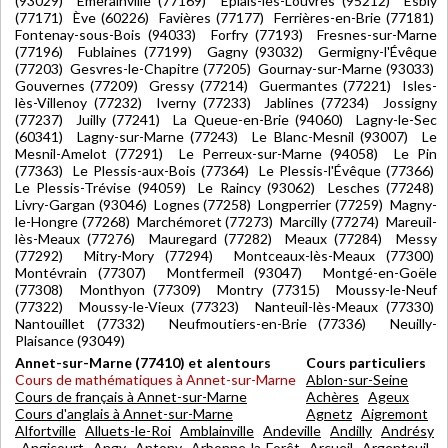
(93029) Émerainville (77169) Épiais-lès-Louvres (95212) Esbly
(77171) Ève (60226) Favières (77177) Ferrières-en-Brie (77181)
Fontenay-sous-Bois (94033) Forfry (77193) Fresnes-sur-Marne
(77196) Fublaines (77199) Gagny (93032) Germigny-l'Évêque
(77203) Gesvres-le-Chapitre (77205) Gournay-sur-Marne (93033)
Gouvernes (77209) Gressy (77214) Guermantes (77221) Isles-
lès-Villenoy (77232) Iverny (77233) Jablines (77234) Jossigny
(77237) Juilly (77241) La Queue-en-Brie (94060) Lagny-le-Sec
(60341) Lagny-sur-Marne (77243) Le Blanc-Mesnil (93007) Le
Mesnil-Amelot (77291) Le Perreux-sur-Marne (94058) Le Pin
(77363) Le Plessis-aux-Bois (77364) Le Plessis-l'Évêque (77366)
Le Plessis-Trévise (94059) Le Raincy (93062) Lesches (77248)
Livry-Gargan (93046) Lognes (77258) Longperrier (77259) Magny-
le-Hongre (77268) Marchémoret (77273) Marcilly (77274) Mareuil-
lès-Meaux (77276) Mauregard (77282) Meaux (77284) Messy
(77292) Mitry-Mory (77294) Montceaux-lès-Meaux (77300)
Montévrain (77307) Montfermeil (93047) Montgé-en-Goële
(77308) Monthyon (77309) Montry (77315) Moussy-le-Neuf
(77322) Moussy-le-Vieux (77323) Nanteuil-lès-Meaux (77330)
Nantouillet (77332) Neufmoutiers-en-Brie (77336) Neuilly-
Plaisance (93049)
Annet-sur-Marne (77410) et alentours
Cours particuliers
Cours de mathématiques à Annet-sur-Marne
Ablon-sur-Seine
Cours de français à Annet-sur-Marne
Achères
Ageux
Cours d'anglais à Annet-sur-Marne
Agnetz
Aigremont
Alfortville
Alluets-le-Roi
Amblainville
Andeville
Andilly
Andrésy
Angicourt
Angy
Antony
Arbonne-la-Forêt
Arcueil
Argenteuil