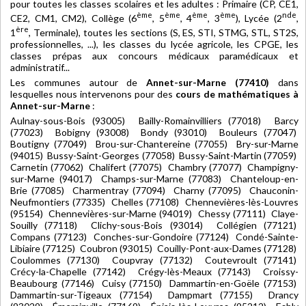
pour toutes les classes scolaires et les adultes : Primaire (CP, CE1,
ème
ème
ème
ème
nde
CE2, CM1, CM2), Collège (6
, 5
, 4
, 3
), Lycée (2
,
ère
1
, Terminale), toutes les sections (S, ES, STI, STMG, STL, ST2S,
professionnelles, ...), les classes du lycée agricole, les CPGE, les
classes prépas aux concours médicaux paramédicaux et
administratif...
Les communes autour de
Annet-sur-Marne (77410)
dans
lesquelles nous intervenons pour des
cours de mathématiques à
Annet-sur-Marne
:
Aulnay-sous-Bois (93005) Bailly-Romainvilliers (77018) Barcy
(77023) Bobigny (93008) Bondy (93010) Bouleurs (77047)
Boutigny (77049) Brou-sur-Chantereine (77055) Bry-sur-Marne
(94015) Bussy-Saint-Georges (77058) Bussy-Saint-Martin (77059)
Carnetin (77062) Chalifert (77075) Chambry (77077) Champigny-
sur-Marne (94017) Champs-sur-Marne (77083) Chanteloup-en-
Brie (77085) Charmentray (77094) Charny (77095) Chauconin-
Neufmontiers (77335) Chelles (77108) Chennevières-lès-Louvres
(95154) Chennevières-sur-Marne (94019) Chessy (77111) Claye-
Souilly (77118) Clichy-sous-Bois (93014) Collégien (77121)
Compans (77123) Conches-sur-Gondoire (77124) Condé-Sainte-
Libiaire (77125) Coubron (93015) Couilly-Pont-aux-Dames (77128)
Coulommes (77130) Coupvray (77132) Coutevroult (77141)
Crécy-la-Chapelle (77142) Crégy-lès-Meaux (77143) Croissy-
Beaubourg (77146) Cuisy (77150) Dammartin-en-Goële (77153)
Dammartin-sur-Tigeaux (77154) Dampmart (77155) Drancy