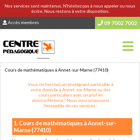
Nos services sont maintenus. N'hésitez pas à nous appeler ou nous
écrire. Nous restons à votre disposition.
Accès membres
09 7002 7002
Vous êtes ici :
Accueil
>
COURS & SOUTIEN SCOLAIRE
Cours de mathématiques à Annet-sur-Marne (77410)
Vous recherchez un enseignant particulier à
votre domicile à Annet-sur-Marne ou des
cours particuliers avec un prof en
visioconférence ? Nous vous proposons
l’ensemble de ces services :
1. Cours de mathématiques à Annet-sur-
Marne (77410)