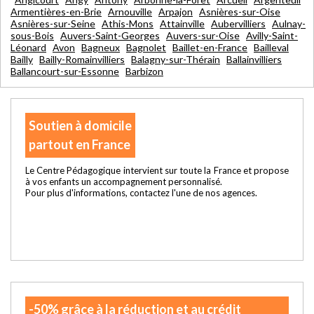
Armentières-en-Brie
Arnouville
Arpajon
Asnières-sur-Oise
Asnières-sur-Seine
Athis-Mons
Attainville
Aubervilliers
Aulnay-
sous-Bois
Auvers-Saint-Georges
Auvers-sur-Oise
Avilly-Saint-
Léonard
Avon
Bagneux
Bagnolet
Baillet-en-France
Bailleval
Bailly
Bailly-Romainvilliers
Balagny-sur-Thérain
Ballainvilliers
Ballancourt-sur-Essonne
Barbizon
Soutien à domicile
partout en France
Le Centre Pédagogique intervient sur toute la France et propose
à vos enfants un accompagnement personnalisé.
Pour plus d'informations, contactez l'une de nos agences.
-50% grâce à la réduction et au crédit