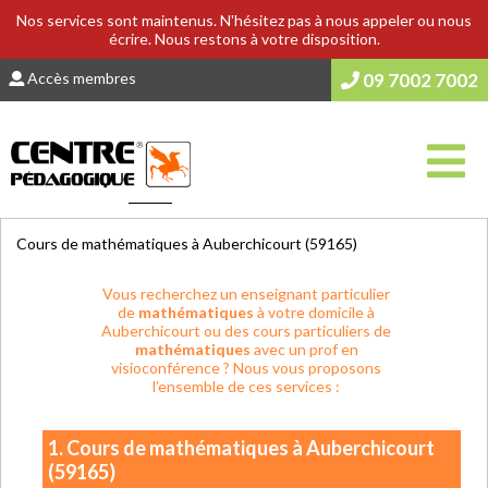
Nos services sont maintenus. N'hésitez pas à nous appeler ou nous
écrire. Nous restons à votre disposition.
Accès membres
09 7002 7002
Vous êtes ici :
Accueil
>
COURS & SOUTIEN SCOLAIRE
Cours de mathématiques à Auberchicourt (59165)
Vous recherchez un enseignant particulier
de
mathématiques
à votre domicile à
Auberchicourt ou des cours particuliers de
mathématiques
avec un prof en
visioconférence ? Nous vous proposons
l’ensemble de ces services :
1. Cours de mathématiques à Auberchicourt
(59165)