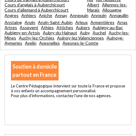
Cours d'anglais à Auberchicourt
Albert
Allennes-les-
Cours d'allemand à Auberchicourt
Marais
Allouagne
Angres
Anhiers
Aniche
Annay
Annequin
Annezin
Annœullin
Anstaing
Anzin
Anzin-Saint-Aubin
Arleux
Armentières
Arras
Artres
Assevent
Athies
Attiches
Aubers
Aubigny-au-Bac
Aubigny-en-Artois
Aubry-du-Hainaut
Auby
Auchel
Auchy-les-
Mines
Auchy-lez-Orchies
Aulnoy-lez-Valenciennes
Aulnoye-
Aymeries
Avelin
Avesnelles
Avesnes-le-Comte
Soutien à domicile
partout en France
Le Centre Pédagogique intervient sur toute la France et propose
à vos enfants un accompagnement personnalisé.
Pour plus d'informations, contactez l'une de nos agences.