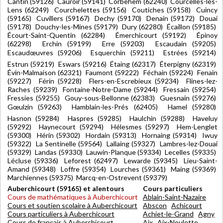
Cantin (59126) Cauroir (59141) Corbehem (62240) Courcelles-lès-
Lens (62249) Courchelettes (59156) Coutiches (59158) Cuincy
(59165) Cuvillers (59167) Dechy (59170) Denain (59172) Douai
(59178) Douchy-les-Mines (59179) Dury (62280) Écaillon (59185)
Écourt-Saint-Quentin (62284) Émerchicourt (59192) Épinoy
(62298) Erchin (59199) Erre (59203) Escaudain (59205)
Escaudœuvres (59206) Esquerchin (59211) Estrées (59214)
Estrun (59219) Eswars (59216) Étaing (62317) Éterpigny (62319)
Évin-Malmaison (62321) Faumont (59222) Féchain (59224) Fenain
(59227) Férin (59228) Flers-en-Escrebieux (59234) Flines-lez-
Raches (59239) Fontaine-Notre-Dame (59244) Fressain (59254)
Fressies (59255) Gouy-sous-Bellonne (62383) Guesnain (59276)
Gœulzin (59263) Hamblain-les-Prés (62405) Hamel (59280)
Hasnon (59284) Haspres (59285) Haulchin (59288) Haveluy
(59292) Haynecourt (59294) Hélesmes (59297) Hem-Lenglet
(59300) Hérin (59302) Hordain (59313) Hornaing (59314) Iwuy
(59322) La Sentinelle (59564) Lallaing (59327) Lambres-lez-Douai
(59329) Landas (59330) Lauwin-Planque (59334) Lecelles (59335)
Lécluse (59336) Leforest (62497) Lewarde (59345) Lieu-Saint-
Amand (59348) Loffre (59354) Lourches (59361) Maing (59369)
Marchiennes (59375) Marcq-en-Ostrevent (59379)
Auberchicourt (59165) et alentours
Cours particuliers
Cours de mathématiques à Auberchicourt
Ablain-Saint-Nazaire
Cours et soutien scolaire à Auberchicourt
Abscon
Achicourt
Cours particuliers à Auberchicourt
Achiet-le-Grand
Agny
Cours de français à Auberchicourt
Aix
Aix-Noulette