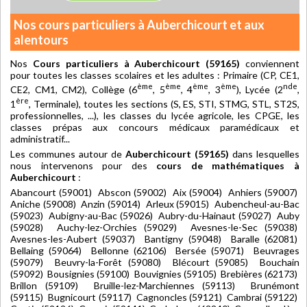
Nos cours particuliers à Auberchicourt et aux
alentours
Nos
Cours particuliers à Auberchicourt (59165)
conviennent
pour toutes les classes scolaires et les adultes : Primaire (CP, CE1,
ème
ème
ème
ème
nde
CE2, CM1, CM2), Collège (6
, 5
, 4
, 3
), Lycée (2
,
ère
1
, Terminale), toutes les sections (S, ES, STI, STMG, STL, ST2S,
professionnelles, ...), les classes du lycée agricole, les CPGE, les
classes prépas aux concours médicaux paramédicaux et
administratif...
Les communes autour de
Auberchicourt (59165)
dans lesquelles
nous intervenons pour des
cours de mathématiques à
Auberchicourt
:
Abancourt (59001) Abscon (59002) Aix (59004) Anhiers (59007)
Aniche (59008) Anzin (59014) Arleux (59015) Aubencheul-au-Bac
(59023) Aubigny-au-Bac (59026) Aubry-du-Hainaut (59027) Auby
(59028) Auchy-lez-Orchies (59029) Avesnes-le-Sec (59038)
Avesnes-les-Aubert (59037) Bantigny (59048) Baralle (62081)
Bellaing (59064) Bellonne (62106) Bersée (59071) Beuvrages
(59079) Beuvry-la-Forêt (59080) Blécourt (59085) Bouchain
(59092) Bousignies (59100) Bouvignies (59105) Brebières (62173)
Brillon (59109) Bruille-lez-Marchiennes (59113) Brunémont
(59115) Bugnicourt (59117) Cagnoncles (59121) Cambrai (59122)