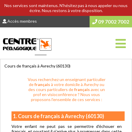
Nos services sont maintenus. N'hésitez pas à nous appeler ou nous
écrire. Nous restons à votre disposition.
Accès membres
09 7002 7002
Vous êtes ici :
Accueil
>
COURS & SOUTIEN SCOLAIRE
Cours de français à Avrechy (60130)
Vous recherchez un enseignant particulier
de
français
à votre domicile à Avrechy ou
des cours particuliers de
français
avec un
prof en visioconférence ? Nous vous
proposons l’ensemble de ces services :
1. Cours de français à Avrechy (60130)
Votre enfant ne peut pas se permettre d'échouer en
français, et pourtant il n'arrive plus à progresser dans cette