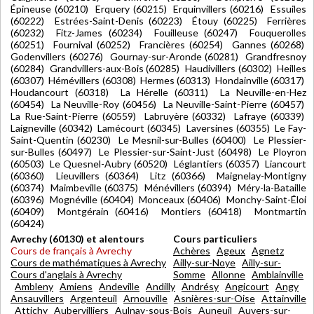
Épineuse (60210) Erquery (60215) Erquinvillers (60216) Essuiles
(60222) Estrées-Saint-Denis (60223) Étouy (60225) Ferrières
(60232) Fitz-James (60234) Fouilleuse (60247) Fouquerolles
(60251) Fournival (60252) Francières (60254) Gannes (60268)
Godenvillers (60276) Gournay-sur-Aronde (60281) Grandfresnoy
(60284) Grandvillers-aux-Bois (60285) Haudivillers (60302) Heilles
(60307) Hémévillers (60308) Hermes (60313) Hondainville (60317)
Houdancourt (60318) La Hérelle (60311) La Neuville-en-Hez
(60454) La Neuville-Roy (60456) La Neuville-Saint-Pierre (60457)
La Rue-Saint-Pierre (60559) Labruyère (60332) Lafraye (60339)
Laigneville (60342) Lamécourt (60345) Laversines (60355) Le Fay-
Saint-Quentin (60230) Le Mesnil-sur-Bulles (60400) Le Plessier-
sur-Bulles (60497) Le Plessier-sur-Saint-Just (60498) Le Ployron
(60503) Le Quesnel-Aubry (60520) Léglantiers (60357) Liancourt
(60360) Lieuvillers (60364) Litz (60366) Maignelay-Montigny
(60374) Maimbeville (60375) Ménévillers (60394) Méry-la-Bataille
(60396) Mognéville (60404) Monceaux (60406) Monchy-Saint-Éloi
(60409) Montgérain (60416) Montiers (60418) Montmartin
(60424)
Avrechy (60130) et alentours
Cours particuliers
Cours de français à Avrechy
Achères
Ageux
Agnetz
Cours de mathématiques à Avrechy
Ailly-sur-Noye
Ailly-sur-
Cours d'anglais à Avrechy
Somme
Allonne
Amblainville
Ambleny
Amiens
Andeville
Andilly
Andrésy
Angicourt
Angy
Ansauvillers
Argenteuil
Arnouville
Asnières-sur-Oise
Attainville
Attichy
Aubervilliers
Aulnay-sous-Bois
Auneuil
Auvers-sur-