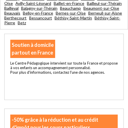
Oise
Avilly-Saint-Léonard
Baillet-en-France
Bailleul-sur-Thérain
Bailleval
Balagny-sur-Thérain
Beauchamp
Beaumont-sur-Oise
Beauvais
Belloy-en-France
Bernes-sur-Oise
Berneuil-sur-Aisne
Berthecourt
Bessancourt
Béthisy-Saint-Martin
Béthisy-Saint-
Pierre
Betz
Soutien à domicile
partout en France
Le Centre Pédagogique intervient sur toute la France et propose
à vos enfants un accompagnement personnalisé.
Pour plus d'informations, contactez l'une de nos agences.
-50% grâce à la réduction et au crédit
d'impôt pour les cours particuliers