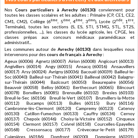
Nos
Cours particuliers à Avrechy (60130)
conviennent pour
toutes les classes scolaires et les adultes : Primaire (CP, CE1, CE2,
ème
ème
ème
ème
nde
ère
CM1, CM2), Collège (6
, 5
, 4
, 3
), Lycée (2
, 1
,
Terminale), toutes les sections (S, ES, STI, STMG, STL, ST2S,
professionnelles, ...), les classes du lycée agricole, les CPGE, les
classes prépas aux concours médicaux paramédicaux et
administratif...
Les communes autour de
Avrechy (60130)
dans lesquelles nous
intervenons pour des
cours de français à Avrechy
:
Ageux (60006) Agnetz (60007) Airion (60008) Angicourt (60013)
Angivillers (60014) Angy (60015) Ansacq (60016) Ansauvillers
(60017) Arsy (60024) Avrigny (60036) Bacouël (60039) Bailleul-le-
Soc (60040) Bailleul-sur-Thérain (60041) Bailleval (60042) Balagny-
sur-Thérain (60044) Bazicourt (60050) Beaurepaire (60056)
Beauvoir (60058) Belloy (60061) Berthecourt (60065) Blincourt
(60078) Bonvillers (60085) Brenouille (60102) Bresles (60103)
Breuil-le-Sec (60106) Breuil-le-Vert (60107) Brunvillers-la-Motte
(60112) Bucamps (60113) Bulles (60115) Bury (60116)
Cambronne-lès-Clermont (60120) Campremy (60123) Catenoy
(60130) Catillon-Fumechon (60133) Cauffry (60134) Cernoy
(60137) Chepoix (60146) Choisy-la-Victoire (60152) Cinqueux
(60154) Clermont (60157) Coivrel (60158) Courcelles-Epayelles
(60168) Cressonsacq (60177) Crèvecœur-le-Petit (60179)
Cuignières (60186) Domfront (60200) Dompierre (60201)