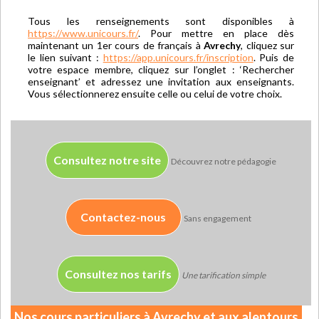
Tous les renseignements sont disponibles à
https://www.unicours.fr/
. Pour mettre en place dès
maintenant un 1er cours de français à
Avrechy
, cliquez sur
le lien suivant :
https://app.unicours.fr/inscription
. Puis de
votre espace membre, cliquez sur l’onglet : ‘Rechercher
enseignant’ et adressez une invitation aux enseignants.
Vous sélectionnerez ensuite celle ou celui de votre choix.
Consultez notre site
Découvrez notre pédagogie
Contactez-nous
Sans engagement
Consultez nos tarifs
Une tarification simple
Nos cours particuliers à Avrechy et aux alentours