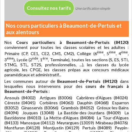
Consultez nos tarifs
Une tarification simple
Nos cours particuliers à Beaumont-de-Pertuis et
aux alentours
Nos
Cours particuliers à Beaumont-de-Pertuis (84120)
conviennent pour toutes les classes scolaires et les adultes :
ème
ème
ème
Primaire (CP, CE1, CE2, CM1, CM2), Collège (6
, 5
, 4
,
ème
nde
ère
3
), Lycée (2
, 1
, Terminale), toutes les sections (S, ES, STI,
STMG, STL, ST2S, professionnelles, ...), les classes du lycée
agricole, les CPGE, les classes prépas aux concours médicaux
paramédicaux et administratif...
Les communes autour de
Beaumont-de-Pertuis (84120)
dans
lesquelles nous intervenons pour des
cours de français à
Beaumont-de-Pertuis
:
Ansouis (84002) Artigues (83006) Cabrières-d'Aigues (84024)
Céreste (04045) Corbières (04063) Dauphin (04068) Esparron
(83052) Ginasservis (83066) Grambois (84052) Gréoux-les-Bains
(04094) Jouques (13048) La Bastide-des-Jourdans (84009) La
Bastidonne (84010) La Motte-d'Aigues (84084) La Tour-d'Aigues
(84133) Manosque (04112) Meyrargues (13059) Mirabeau (84076)
Montfuron (04128) Montjustin (04129) Pertuis (84089) Peypin-