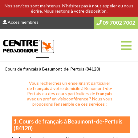
Nos services sont maintenus. N'hésitez pas à nous appeler ou nous
écrire. Nous restons à votre disposition.
Accès membres
09 7002 7002
Vous êtes ici :
Accueil
>
COURS & SOUTIEN SCOLAIRE
Cours de français à Beaumont-de-Pertuis (84120)
Vous recherchez un enseignant particulier
de
français
à votre domicile à Beaumont-de-
Pertuis ou des cours particuliers de
français
avec un prof en visioconférence ? Nous vous
proposons l’ensemble de ces services :
1. Cours de français à Beaumont-de-Pertuis
(84120)