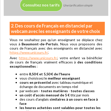
Consultez nos tarifs
Une tarification simple
2. Des cours de Français en distanciel par
webcam avec les enseignants de votre choix
Vous ne souhaitez pas qu’un enseignant se déplace chez
vous à
Beaumont-de-Pertuis
. Nous vous proposons des
cours de Français avec des enseignants en distanciel avec
https://www.unicours.fr/
.
Avec
https://www.unicours.fr/
, votre enfant va bénéficier
de cours de français vraiment efficaces à
des conditions
exceptionnelles
:
entre
8,50 € et 5,50 € de l'heure
vous choisissez le
meilleur enseignant
cours en présentiel
avec tableau numérique et
échange de documents en temps réel
par webcam -
toutes matières
-
toutes classes
un coût d’accès mensuel de 5 € ttc
par mois
des cours d’anglais
similaires à un cours en face à
face
les heures achetées sont valables pour toutes les