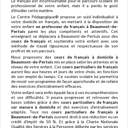
Le français est incontournable pour le parcours scolaire et
professionnel de votre enfant, mais il a perdu le goût
d'étudier cette matière.
Le Centre Pédagogique® propose un suivi individualisé à
votre domicile en français, en mettant à la disposition de
votre enfant
un professeur de français à Beaumont-de-
Pertuis
parmi les plus compétents et attentifs. Cet
enseignant se déplacera à Beaumont-de-Pertuis pour des
cours de français
et soutiendra votre enfant avec une
méthode de travail rigoureuse et respectueuse de son
profil et de son parcours.
Nous proposons des
cours de français à domicile à
Beaumont-de-Pertuis
mis en place selon les attentes et le
niveau de votre enfant. Ces
cours particuliers de français
auront lieu aux heures et jours de votre choix, en fonction
de son emploi du temps. Ce soutien scolaire lui permettra
de revoir son programme de façon approfondie et de refaire
des exercices d'entraînement efficaces.
Votre enfant sera enfin épaulé face à ses incompréhensions
et ses difficultés. Il pourra progresser et retrouver des
bases solides grâce à des
cours particuliers de français
sur mesure à domicile
et des exercices d'entraînement
adaptés. Tous nos
cours particuliers de français à
Beaumont-de-Pertuis
ouvrent droit à une réduction ou un
crédit d'impôt de 50 %. Et grâce à la Charte Nationale
Qualité des Services à la Personne délivrée par les services