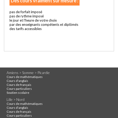
Des cours vraiment sur mesure :
pas de forfait imposé
pas de rythme imposé
le jour et l'heure de votre choix
par des enseignants compétents et diplômés
des tarifs accessibles
Amiens > Somme > Picardie
Cours de mathématiques
Cours d'anglais
Cours de français
Cours particuliers
Soutien scolaire
Lille > Nord
Cours de mathématiques
Cours d'anglais
Cours de français
Cours particuliers