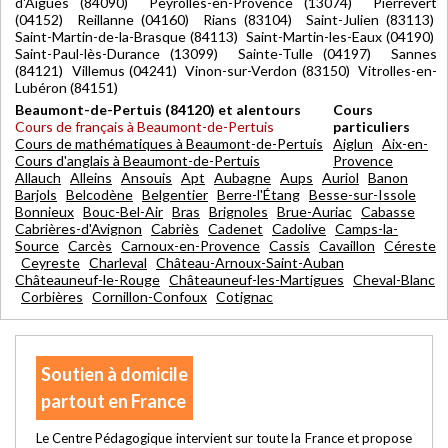
d'Aigues (84090) Peyrolles-en-Provence (13074) Pierrevert
(04152) Reillanne (04160) Rians (83104) Saint-Julien (83113)
Saint-Martin-de-la-Brasque (84113) Saint-Martin-les-Eaux (04190)
Saint-Paul-lès-Durance (13099) Sainte-Tulle (04197) Sannes
(84121) Villemus (04241) Vinon-sur-Verdon (83150) Vitrolles-en-
Lubéron (84151)
Beaumont-de-Pertuis (84120) et alentours
Cours
Cours de français à Beaumont-de-Pertuis
particuliers
Cours de mathématiques à Beaumont-de-Pertuis
Aiglun
Aix-en-
Cours d'anglais à Beaumont-de-Pertuis
Provence
Allauch
Alleins
Ansouis
Apt
Aubagne
Aups
Auriol
Banon
Barjols
Belcodène
Belgentier
Berre-l'Étang
Besse-sur-Issole
Bonnieux
Bouc-Bel-Air
Bras
Brignoles
Brue-Auriac
Cabasse
Cabrières-d'Avignon
Cabriès
Cadenet
Cadolive
Camps-la-
Source
Carcès
Carnoux-en-Provence
Cassis
Cavaillon
Céreste
Ceyreste
Charleval
Château-Arnoux-Saint-Auban
Châteauneuf-le-Rouge
Châteauneuf-les-Martigues
Cheval-Blanc
Corbières
Cornillon-Confoux
Cotignac
Soutien à domicile
partout en France
Le Centre Pédagogique intervient sur toute la France et propose