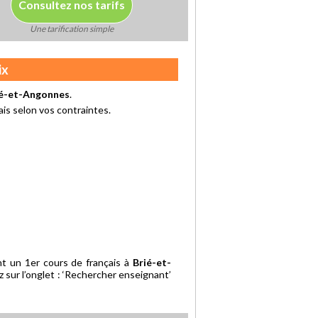
Consultez nos tarifs
Une tarification simple
ix
ié-et-Angonnes
.
ais selon vos contraintes.
t un 1er cours de français à
Brié-et-
 sur l’onglet : ‘Rechercher enseignant’