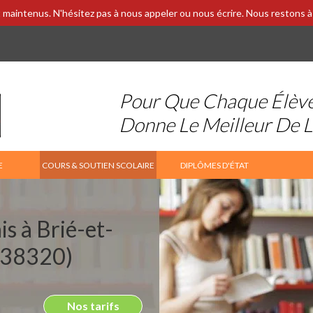
 maintenus. N'hésitez pas à nous appeler ou nous écrire. Nous restons à 
Pour Que Chaque Élèv
Donne Le Meilleur De 
E
COURS & SOUTIEN SCOLAIRE
DIPLÔMES D'ÉTAT
is à Brié-et-
(38320)
Nos tarifs