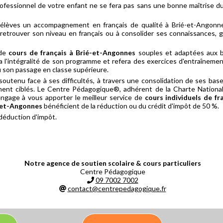
rofessionnel de votre enfant ne se fera pas sans une bonne maîtrise du 
élèves un accompagnement en français de qualité à Brié-et-Angonn
retrouver son niveau en français ou à consolider ses connaissances, 
 de
cours de français à Brié-et-Angonnes
souples et adaptées aux be
ra l'intégralité de son programme et refera des exercices d'entraînemen
 son passage en classe supérieure.
soutenu face à ses difficultés, à travers une consolidation de ses bas
ement ciblés. Le Centre Pédagogique®, adhérent de la Charte Nationa
s'engage à vous apporter le meilleur service de
cours individuels de f
é-et-Angonnes
bénéficient de la réduction ou du crédit d'impôt de 50 %.
 déduction d'impôt.
Notre agence de soutien scolaire & cours particuliers
Centre Pédagogique
09 7002 7002
contact@centrepedagogique.fr