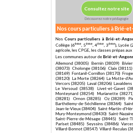
Consultez notre site
Découvrez notre pédagogie
Nos cours particuliers à Brié-e
Nos
Cours particuliers à Brié-et-Ango
ème
ème
ème
ème
Collège (6
, 5
, 4
, 3
), Lycée (
agricole, les CPGE, les classes prépas aux
Les communes autour de
Brié-et-Angonn
Allemond (38005) Bernin (38039) Bivi
(38073) Cholonge (38106) Claix (38111)
(38169) Fontanil-Cornillon (38170) Fro
(38120) La Morte (38264) La Motte-d'Ave
Vercors (38205) Laval (38206) Lavalden
Le Versoud (38538) Livet-et-Gavet (
Monteynard (38254) Murianette (3827
(38281) Ornon (38285) Oz (38289) Pie
Barthélemy-de-Séchilienne (38364) Sain
Jean-le-Vieux (38404) Saint-Martin-d'Hèr
Mury-Monteymond (38430) Saint-Nazaire-
Saint-Pierre-de-Mésage (38445) Saint-
Pariset (38485) Seyssins (38486) Varce
Villard-Bonnot (38547) Villard-Reculas (3