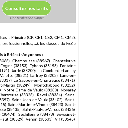
Consultez nos tarifs
Une tarification simple
ltes : Primaire (CP, CE1, CE2, CM1, CM2),
professionnelles, ...), les classes du lycée
is à Brié-et-Angonnes
:
(38068) Chamrousse (38567) Chantelouve
 Engins (38153) Eybens (38158) Fontaine
38191) Jarrie (38200) La Combe-de-Lancey
Valette (38521) Laffrey (38203) Lans-en-
 (38317) Le Sappey-en-Chartreuse (38471)
nt-Martin (38249) Montchaboud (38252)
) Notre-Dame-de-Vaulx (38280) Noyarey
hartreuse (38328) Revel (38334) Saint-
8397) Saint-Jean-de-Vaulx (38402) Saint-
115) Saint-Martin-le-Vinoux (38423) Saint-
sse (38435) Saint-Paul-de-Varces (38436)
 (38474) Séchilienne (38478) Seyssinet-
e-Haut (38529) Venon (38533) Vif (38545)