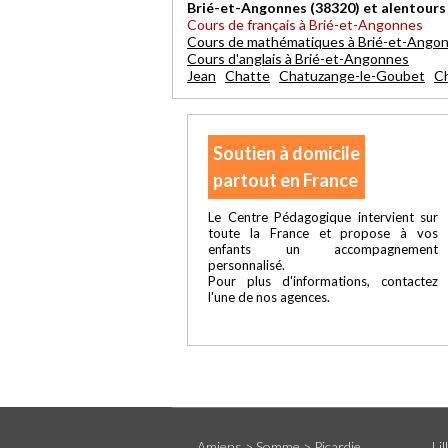
Brié-et-Angonnes (38320) et alentours
Cours de français à Brié-et-Angonnes
Cours de mathématiques à Brié-et-Ango
Cours d'anglais à Brié-et-Angonnes
Jean
Chatte
Chatuzange-le-Goubet
Ch
Soutien à domicile
partout en France
Le Centre Pédagogique intervient sur
toute la France et propose à vos
enfants un accompagnement
personnalisé.
Pour plus d'informations, contactez
l'une de nos agences.
Amiens > Somme > Picardie
Li