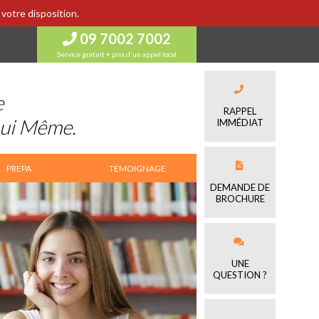
votre disposition.
09 7002 7002
Service gratuit + prix d'un appel local
e
RAPPEL
Lui Même.
IMMÉDIAT
PREPA
TEMOIGNAGE
DEMANDE DE
BROCHURE
UNE
QUESTION ?