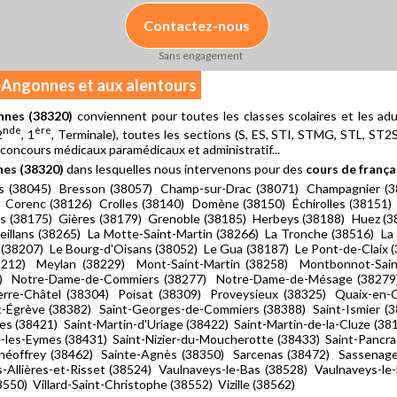
Contactez-nous
Sans engagement
t-Angonnes et aux alentours
nnes (38320)
conviennent pour toutes les classes scolaires et les adu
nde
ère
2
, 1
, Terminale), toutes les sections (S, ES, STI, STMG, STL, ST2S, 
 concours médicaux paramédicaux et administratif...
es (38320)
dans lesquelles nous intervenons pour des
cours de frança
ers (38045) Bresson (38057) Champ-sur-Drac (38071) Champagnier 
 Corenc (38126) Crolles (38140) Domène (38150) Échirolles (38151)
ges (38175) Gières (38179) Grenoble (38185) Herbeys (38188) Huez (
illans (38265) La Motte-Saint-Martin (38266) La Tronche (38516) La 
s (38207) Le Bourg-d'Oisans (38052) Le Gua (38187) Le Pont-de-Claix
38212) Meylan (38229) Mont-Saint-Martin (38258) Montbonnot-Sai
1) Notre-Dame-de-Commiers (38277) Notre-Dame-de-Mésage (38279
rre-Châtel (38304) Poisat (38309) Proveysieux (38325) Quaix-en-C
t-Égrève (38382) Saint-Georges-de-Commiers (38388) Saint-Ismier (3
es (38421) Saint-Martin-d'Uriage (38422) Saint-Martin-de-la-Cluze (38
les-Eymes (38431) Saint-Nizier-du-Moucherotte (38433) Saint-Pancra
Théoffrey (38462) Sainte-Agnès (38350) Sarcenas (38472) Sassenage
s-Allières-et-Risset (38524) Vaulnaveys-le-Bas (38528) Vaulnaveys-l
8550) Villard-Saint-Christophe (38552) Vizille (38562)