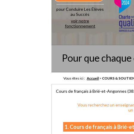
pour Conduire Les Élèves
au Succès
voir notre
fonctionnement
Pour que chaque 
Vous êtes ici :
Accueil
>
COURS & SOUTIEN
Cours de français à Brié-et-Angonnes (38
Vous recherchez un enseignant
un
1. Cours de français à Brié-