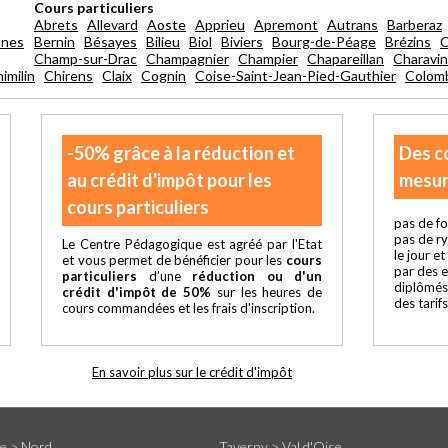
Cours particuliers
Abrets
Allevard
Aoste
Apprieu
Apremont
Autrans
Barberaz
nnes
Bernin
Bésayes
Bilieu
Biol
Biviers
Bourg-de-Péage
Brézins
C
Champ-sur-Drac
Champagnier
Champier
Chapareillan
Charavi
imilin
Chirens
Claix
Cognin
Coise-Saint-Jean-Pied-Gauthier
Colom
-50% grâce à la réduction et
Des c
au crédit d'impôt pour les
mesur
cours particuliers
pas de fo
pas de r
Le Centre Pédagogique est agréé par l'Etat
le jour e
et vous permet de bénéficier pour les
cours
par des 
particuliers
d'une
réduction ou d'un
diplômés
crédit d'impôt de 50%
sur les heures de
des tarif
cours commandées et les frais d'inscription.
En savoir plus sur le crédit d'impôt
lle > Nord
Taverny > Val d'Oise