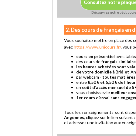
Consultez notre plaqu
Découvrez notre pédagogi
2. Des cours de Français en 
Vous souhaitez mettre en place des co
avec
https://www.unicours.fr/
, vous p
cours en présentiel
avec table
des cours de
français similaire
les heures achetées sont vala
de votre domicile
à Brié-et-A
par webcam -
toutes matières
entre
8,50 € et 5,50 € de l'heu
un
coût d’accès mensuel de 5 
vous choisissez le
meilleur ens
1er cours d’essai sans engag
Tous les renseignements sont dispo
Angonnes
, cliquez sur le lien suivant 
et adressez une invitation aux enseign