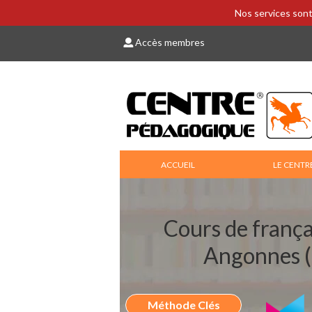
Nos services sont
Accès membres
ACCUEIL
LE CENTR
Cours de frança
Angonnes 
Méthode Clés