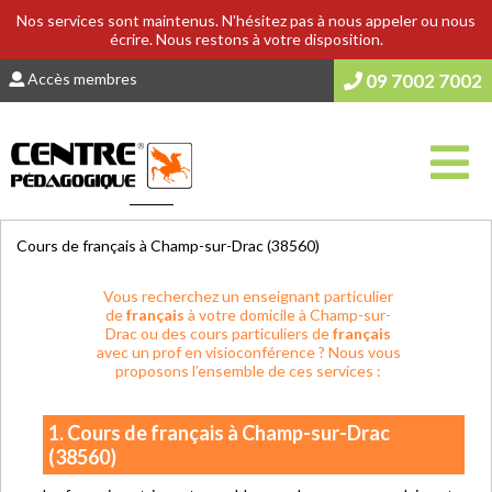
Nos services sont maintenus. N'hésitez pas à nous appeler ou nous
écrire. Nous restons à votre disposition.
Accès membres
09 7002 7002
Vous êtes ici :
Accueil
>
COURS & SOUTIEN SCOLAIRE
Cours de français à Champ-sur-Drac (38560)
Vous recherchez un enseignant particulier
de
français
à votre domicile à Champ-sur-
Drac ou des cours particuliers de
français
avec un prof en visioconférence ? Nous vous
proposons l’ensemble de ces services :
1. Cours de français à Champ-sur-Drac
(38560)