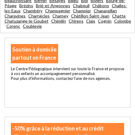
Beaucroissant
Bernin
Bésayes
Bilieu
Biol
Biviers
Bourg-de-
Péage
Brézins
Brié-et-Angonnes
Chabeuil
Châbons
Challes-
les-Eaux
Chambéry
Champagnier
Champier
Chapareillan
Charavines
Charnècles
Charpey
Châtillon-Saint-Jean
Chatte
Chatuzange-le-Goubet
Chimilin
Chirens
Claix
Cognin
Colombe
Corenc
Coublevie
Soutien à domicile
partout en France
Le Centre Pédagogique intervient sur toute la France et propose
à vos enfants un accompagnement personnalisé.
Pour plus d'informations, contactez l'une de nos agences.
-50% grâce à la réduction et au crédit