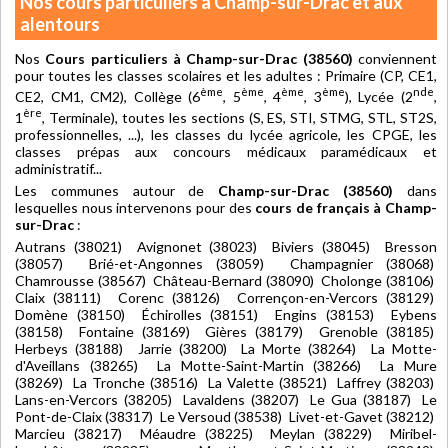
Nos cours particuliers à Champ-sur-Drac et aux
alentours
Nos
Cours particuliers à Champ-sur-Drac (38560)
conviennent
pour toutes les classes scolaires et les adultes : Primaire (CP, CE1,
ème
ème
ème
ème
nde
CE2, CM1, CM2), Collège (6
, 5
, 4
, 3
), Lycée (2
,
ère
1
, Terminale), toutes les sections (S, ES, STI, STMG, STL, ST2S,
professionnelles, ...), les classes du lycée agricole, les CPGE, les
classes prépas aux concours médicaux paramédicaux et
administratif...
Les communes autour de
Champ-sur-Drac (38560)
dans
lesquelles nous intervenons pour des
cours de français à Champ-
sur-Drac
:
Autrans (38021) Avignonet (38023) Biviers (38045) Bresson
(38057) Brié-et-Angonnes (38059) Champagnier (38068)
Chamrousse (38567) Château-Bernard (38090) Cholonge (38106)
Claix (38111) Corenc (38126) Corrençon-en-Vercors (38129)
Domène (38150) Échirolles (38151) Engins (38153) Eybens
(38158) Fontaine (38169) Gières (38179) Grenoble (38185)
Herbeys (38188) Jarrie (38200) La Morte (38264) La Motte-
d'Aveillans (38265) La Motte-Saint-Martin (38266) La Mure
(38269) La Tronche (38516) La Valette (38521) Laffrey (38203)
Lans-en-Vercors (38205) Lavaldens (38207) Le Gua (38187) Le
Pont-de-Claix (38317) Le Versoud (38538) Livet-et-Gavet (38212)
Marcieu (38217) Méaudre (38225) Meylan (38229) Miribel-