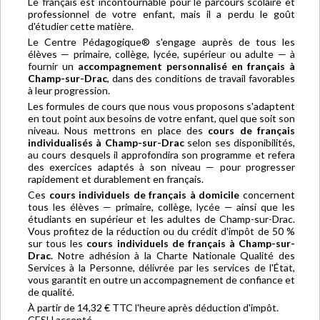
Le français est incontournable pour le parcours scolaire et
professionnel de votre enfant, mais il a perdu le goût
d'étudier cette matière.
Le Centre Pédagogique® s'engage auprès de tous les
élèves — primaire, collège, lycée, supérieur ou adulte — à
fournir un
accompagnement personnalisé en français à
Champ-sur-Drac
, dans des conditions de travail favorables
à leur progression.
Les formules de cours que nous vous proposons s'adaptent
en tout point aux besoins de votre enfant, quel que soit son
niveau. Nous mettrons en place des
cours de français
individualisés à Champ-sur-Drac
selon ses disponibilités,
au cours desquels il approfondira son programme et refera
des exercices adaptés à son niveau — pour progresser
rapidement et durablement en français.
Ces
cours individuels de français à domicile
concernent
tous les élèves — primaire, collège, lycée — ainsi que les
étudiants en supérieur et les adultes de Champ-sur-Drac.
Vous profitez de la réduction ou du crédit d'impôt de 50 %
sur tous les
cours individuels de français à Champ-sur-
Drac
. Notre adhésion à la Charte Nationale Qualité des
Services à la Personne, délivrée par les services de l'État,
vous garantit en outre un accompagnement de confiance et
de qualité.
À partir de 14,32 € TTC l'heure après déduction d'impôt.
CESU accepté.