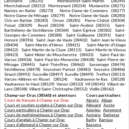
Lanchâtre (38235) Montbonnot-Saint-Martin (38249)
Montchaboud (38252) Monteynard (38254) Murianette (38271)
Nantes-en-Ratier (38273) Notre-Dame-de-Commiers (38277)
Notre-Dame-de-Mésage (38279) Notre-Dame-de-Vaulx (38280)
Oris-en-Rattier (38283) Ornon (38285) Pierre-Châtel (38304)
Poisat (38309) Revel (38334) Saint-Andéol (38355) Saint-
Barthélemy-de-Séchilienne (38364) Saint-Égrève (38382) Saint-
Georges-de-Commiers (38388) Saint-Guillaume (38391) Saint-
Honoré (38396) Saint-Jean-de-Vaulx (38402) Saint-Jean-le-Vieux
(38404) Saint-Martin-d'Hères (38421) Saint-Martin-d'Uriage
(38422) Saint-Martin-de-la-Cluze (38115) Saint-Martin-le-Vinoux
(38423) Saint-Nizier-du-Moucherotte (38433) Saint-Paul-de-
Varces (38436) Saint-Paul-lès-Monestier (38438) Saint-Pierre-de-
Mésage (38445) Saint-Théoffrey (38462) Sassenage (38474)
Séchilienne (38478) Seyssinet-Pariset (38485) Seyssins (38486)
Sinard (38492) Sousville (38497) Susville (38499) Treffort (38513)
Varces-Allières-et-Risset (38524) Vaulnaveys-le-Bas (38528)
Vaulnaveys-le-Haut (38529) Venon (38533) Vif (38545) Villard-de-
Lans (38548) Villard-Saint-Christophe (38552) Vizille (38562)
Champ-sur-Drac (38560) et alentours
Cours particuliers
Cours de français à Champ-sur-Drac
Abrets
Alixan
Cours et soutien scolaire à Champ-sur-Drac
Allevard
Aoste
Cours particuliers à Champ-sur-Drac
Apprieu
Apremont
Cours de mathématiques à Champ-sur-Drac
Autrans
Barberaz
Cours d'anglais à Champ-sur-Drac
Barby
Barraux
Cours d'allemand à Champ-sur-Drac
Bassens