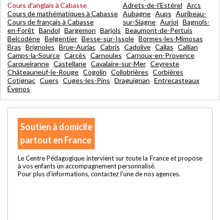
Cours d'anglais à Cabasse
Adrets-de-l'Estérel
Arcs
Cours de mathématiques à Cabasse
Aubagne
Aups
Auribeau-
Cours de français à Cabasse
sur-Siagne
Auriol
Bagnols-
en-Forêt
Bandol
Bargemon
Barjols
Beaumont-de-Pertuis
Belcodène
Belgentier
Besse-sur-Issole
Bormes-les-Mimosas
Bras
Brignoles
Brue-Auriac
Cabris
Cadolive
Callas
Callian
Camps-la-Source
Carcès
Carnoules
Carnoux-en-Provence
Carqueiranne
Castellane
Cavalaire-sur-Mer
Ceyreste
Châteauneuf-le-Rouge
Cogolin
Collobrières
Corbières
Cotignac
Cuers
Cuges-les-Pins
Draguignan
Entrecasteaux
Évenos
Soutien à domicile
partout en France
Le Centre Pédagogique intervient sur toute la France et propose
à vos enfants un accompagnement personnalisé.
Pour plus d'informations, contactez l'une de nos agences.