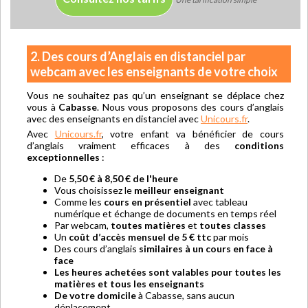
2. Des cours d’Anglais en distanciel par
webcam avec les enseignants de votre choix
Vous ne souhaitez pas qu’un enseignant se déplace chez
vous à
Cabasse
. Nous vous proposons des cours d’anglais
avec des enseignants en distanciel avec
Unicours.fr
.
Avec
Unicours.fr
, votre enfant va bénéficier de cours
d’anglais vraiment efficaces à des
conditions
exceptionnelles
:
De
5,50 € à 8,50 € de l'heure
Vous choisissez le
meilleur enseignant
Comme les
cours en présentiel
avec tableau
numérique et échange de documents en temps réel
Par webcam,
toutes matières
et
toutes classes
Un
coût d’accès mensuel de 5 € ttc
par mois
Des cours d’anglais
similaires à un cours en face à
face
Les heures achetées sont valables pour toutes les
matières et tous les enseignants
De votre domicile
à Cabasse, sans aucun
déplacement