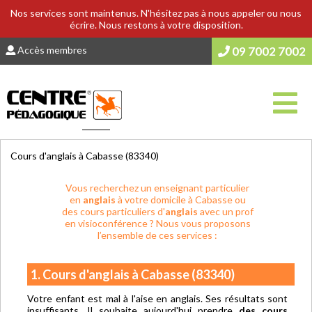
Nos services sont maintenus. N'hésitez pas à nous appeler ou nous
écrire. Nous restons à votre disposition.
Accès membres
09 7002 7002
Vous êtes ici :
Accueil
>
COURS & SOUTIEN SCOLAIRE
Cours d'anglais à Cabasse (83340)
Vous recherchez un enseignant particulier
en
anglais
à votre domicile à Cabasse ou
des cours particuliers d'
anglais
avec un prof
en visioconférence ? Nous vous proposons
l’ensemble de ces services :
1. Cours d'anglais à Cabasse (83340)
Votre enfant est mal à l'aise en anglais. Ses résultats sont
insuffisants. Il souhaite aujourd'hui prendre
des cours