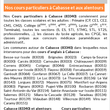
Nos cours particuliers à Cabasse et aux alentours
Nos
Cours particuliers à Cabasse (83340)
conviennent pour
toutes les classes scolaires et les adultes : Primaire (CP, CE1, CE2,
ème
ème
ème
ème
nde
ère
CM1, CM2), Collège (6
, 5
, 4
, 3
), Lycée (2
, 1
,
Terminale), toutes les sections (S, ES, STI, STMG, STL, ST2S,
professionnelles, ...), les classes du lycée agricole, les CPGE, les
classes prépas aux concours médicaux paramédicaux et
administratif...
Les communes autour de
Cabasse (83340)
dans lesquelles nous
intervenons pour des
cours d'anglais à Cabasse
:
Besse-sur-Issole (83018) Brignoles (83023) Camps-la-Source
(83030) Carcès (83032) Carnoules (83033) Châteauvert (83039)
Correns (83045) Cotignac (83046) Entrecasteaux (83051)
Flassans-sur-Issole (83057) Flayosc (83058) Forcalqueiret (83059)
Garéoult (83064) Gonfaron (83067) La Celle (83037) Le Cannet-
des-Maures (83031) Le Luc (83073) Le Thoronet (83136) Le Val
(83143) Lorgues (83072) Mayons (83075) Montfort-sur-Argens
(83083) Pignans (83092) Puget-Ville (83100) Rocbaron (83106)
Saint-Antonin-du-Var (83154) Sainte-Anastasie-sur-Issole (83111)
Salernes (83121) Sillans-la-Cascade (83128) Taradeau (83134)
Tourtour (83139) Vidauban (83148) Villecroze (83149) Vins-sur-
Caramy (83151)
Cabasse (83340) et alentours
Cours particuliers