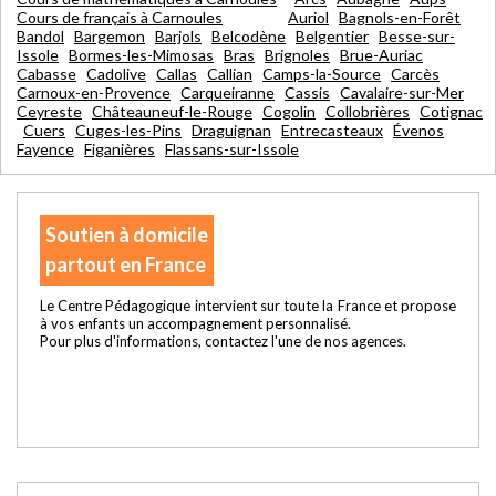
Cours de français à Carnoules
Auriol
Bagnols-en-Forêt
Bandol
Bargemon
Barjols
Belcodène
Belgentier
Besse-sur-
Issole
Bormes-les-Mimosas
Bras
Brignoles
Brue-Auriac
Cabasse
Cadolive
Callas
Callian
Camps-la-Source
Carcès
Carnoux-en-Provence
Carqueiranne
Cassis
Cavalaire-sur-Mer
Ceyreste
Châteauneuf-le-Rouge
Cogolin
Collobrières
Cotignac
Cuers
Cuges-les-Pins
Draguignan
Entrecasteaux
Évenos
Fayence
Figanières
Flassans-sur-Issole
Soutien à domicile
partout en France
Le Centre Pédagogique intervient sur toute la France et propose
à vos enfants un accompagnement personnalisé.
Pour plus d'informations, contactez l'une de nos agences.