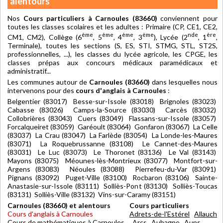
alentours
Nos
Cours particuliers à Carnoules (83660)
conviennent pour
toutes les classes scolaires et les adultes : Primaire (CP, CE1, CE2,
ème
ème
ème
ème
nde
ère
CM1, CM2), Collège (6
, 5
, 4
, 3
), Lycée (2
, 1
,
Terminale), toutes les sections (S, ES, STI, STMG, STL, ST2S,
professionnelles, ...), les classes du lycée agricole, les CPGE, les
classes prépas aux concours médicaux paramédicaux et
administratif...
Les communes autour de
Carnoules (83660)
dans lesquelles nous
intervenons pour des
cours d'anglais à Carnoules
:
Belgentier (83017) Besse-sur-Issole (83018) Brignoles (83023)
Cabasse (83026) Camps-la-Source (83030) Carcès (83032)
Collobrières (83043) Cuers (83049) Flassans-sur-Issole (83057)
Forcalqueiret (83059) Garéoult (83064) Gonfaron (83067) La Celle
(83037) La Crau (83047) La Farlède (83054) La Londe-les-Maures
(83071) La Roquebrussanne (83108) Le Cannet-des-Maures
(83031) Le Luc (83073) Le Thoronet (83136) Le Val (83143)
Mayons (83075) Méounes-lès-Montrieux (83077) Montfort-sur-
Argens (83083) Néoules (83088) Pierrefeu-du-Var (83091)
Pignans (83092) Puget-Ville (83100) Rocbaron (83106) Sainte-
Anastasie-sur-Issole (83111) Solliès-Pont (83130) Solliès-Toucas
(83131) Solliès-Ville (83132) Vins-sur-Caramy (83151)
Carnoules (83660) et alentours
Cours particuliers
Cours d'anglais à Carnoules
Adrets-de-l'Estérel
Allauch
Cours de mathématiques à Carnoules
Arcs
Aubagne
Aups