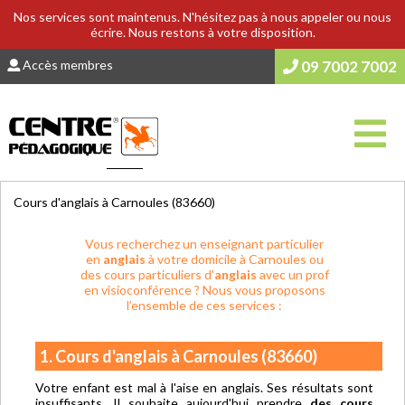
Nos services sont maintenus. N'hésitez pas à nous appeler ou nous
écrire. Nous restons à votre disposition.
Accès membres
09 7002 7002
Vous êtes ici :
Accueil
>
COURS & SOUTIEN SCOLAIRE
Cours d'anglais à Carnoules (83660)
Vous recherchez un enseignant particulier
en
anglais
à votre domicile à Carnoules ou
des cours particuliers d'
anglais
avec un prof
en visioconférence ? Nous vous proposons
l’ensemble de ces services :
1. Cours d'anglais à Carnoules (83660)
Votre enfant est mal à l'aise en anglais. Ses résultats sont
insuffisants. Il souhaite aujourd'hui prendre
des cours