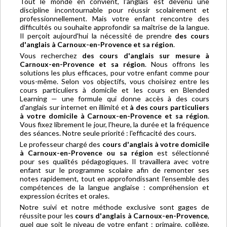
Tout le monde en convient, l'anglais est devenu une
discipline incontournable pour réussir scolairement et
professionnellement. Mais votre enfant rencontre des
difficultés ou souhaite approfondir sa maîtrise de la langue.
Il perçoit aujourd'hui la nécessité de prendre
des cours
d'anglais à Carnoux-en-Provence et sa région
.
Vous recherchez
des cours d'anglais sur mesure à
Carnoux-en-Provence et sa région
. Nous offrons les
solutions les plus efficaces, pour votre enfant comme pour
vous-même. Selon vos objectifs, vous choisirez entre les
cours particuliers à domicile et les cours en Blended
Learning — une formule qui donne accès à des cours
d'anglais sur internet en illimité et
à des cours particuliers
à votre domicile à Carnoux-en-Provence et sa région
.
Vous fixez librement le jour, l'heure, la durée et la fréquence
des séances. Notre seule priorité : l'efficacité des cours.
Le professeur chargé des
cours d'anglais à votre domicile
à Carnoux-en-Provence ou sa région
est sélectionné
pour ses qualités pédagogiques. Il travaillera avec votre
enfant sur le programme scolaire afin de remonter ses
notes rapidement, tout en approfondissant l'ensemble des
compétences de la langue anglaise : compréhension et
expression écrites et orales.
Notre suivi et notre méthode exclusive sont gages de
réussite pour les
cours d'anglais à Carnoux-en-Provence
,
quel que soit le niveau de votre enfant : primaire, collège,