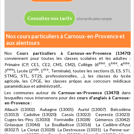
Consultez nos tarifs
Une tarification simple
Nos cours particuliers à Carnoux-en-Provence et
aux alentours
Nos
Cours particuliers à Carnoux-en-Provence (13470)
conviennent pour toutes les classes scolaires et les adultes :
ème
ème
ème
Primaire (CP, CE1, CE2, CM1, CM2), Collège (6
, 5
, 4
,
ème
nde
ère
3
), Lycée (2
, 1
, Terminale), toutes les sections (S, ES, STI,
STMG, STL, ST2S, professionnelles, ...), les classes du lycée
agricole, les CPGE, les classes prépas aux concours médicaux
paramédicaux et administratif...
Les communes autour de
Carnoux-en-Provence (13470)
dans
lesquelles nous intervenons pour des
cours d'anglais à Carnoux-
en-Provence
:
Allauch (13002) Aubagne (13005) Auriol (13007) Belcodène
(13013) Cadolive (13020) Cassis (13022) Ceyreste (13023)
Cuges-les-Pins (13030) Fontvieille (13038) Gémenos (13042)
Gréasque (13046) La Bouilladisse (13016) La Cadière-d'Azur
(83027) La Ciotat (13028) La Destrousse (13031) La Penne-sur-