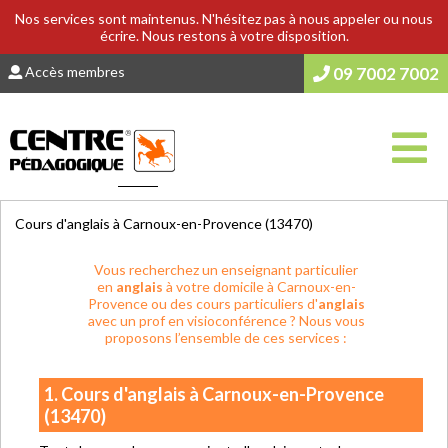
Nos services sont maintenus. N'hésitez pas à nous appeler ou nous
écrire. Nous restons à votre disposition.
Accès membres
09 7002 7002
Vous êtes ici :
Accueil
>
COURS & SOUTIEN SCOLAIRE
Cours d'anglais à Carnoux-en-Provence (13470)
Vous recherchez un enseignant particulier
en
anglais
à votre domicile à Carnoux-en-
Provence ou des cours particuliers d'
anglais
avec un prof en visioconférence ? Nous vous
proposons l’ensemble de ces services :
1. Cours d'anglais à Carnoux-en-Provence
(13470)