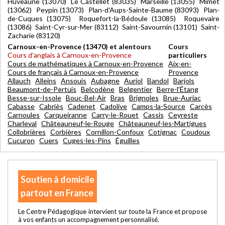
Huveaune (13070) Le Castellet (83035) Marseille (13055) Mimet
(13062) Peypin (13073) Plan-d'Aups-Sainte-Baume (83093) Plan-
de-Cuques (13075) Roquefort-la-Bédoule (13085) Roquevaire
(13086) Saint-Cyr-sur-Mer (83112) Saint-Savournin (13101) Saint-
Zacharie (83120)
Carnoux-en-Provence (13470) et alentours
Cours
Cours d'anglais à Carnoux-en-Provence
particuliers
Cours de mathématiques à Carnoux-en-Provence
Aix-en-
Cours de français à Carnoux-en-Provence
Provence
Allauch
Alleins
Ansouis
Aubagne
Auriol
Bandol
Barjols
Beaumont-de-Pertuis
Belcodène
Belgentier
Berre-l'Étang
Besse-sur-Issole
Bouc-Bel-Air
Bras
Brignoles
Brue-Auriac
Cabasse
Cabriès
Cadenet
Cadolive
Camps-la-Source
Carcès
Carnoules
Carqueiranne
Carry-le-Rouet
Cassis
Ceyreste
Charleval
Châteauneuf-le-Rouge
Châteauneuf-les-Martigues
Collobrières
Corbières
Cornillon-Confoux
Cotignac
Coudoux
Cucuron
Cuers
Cuges-les-Pins
Éguilles
Soutien à domicile
partout en France
Le Centre Pédagogique intervient sur toute la France et propose
à vos enfants un accompagnement personnalisé.